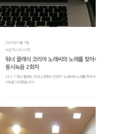
2023년 5월 7일