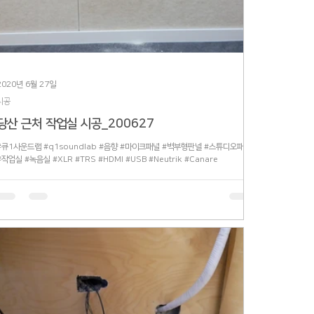
2020년 6월 27일
시공
당산 근처 작업실 시공_200627
#큐1사운드랩 #q1soundlab #음향 #마이크패널 #벽부형판넬 #스튜디오패널
#작업실 #녹음실 #XLR #TRS #HDMI #USB #Neutrik #Canare