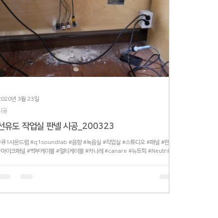
2020년 3월 23일
시공
선유도 작업실 판넬 시공_200323
#큐1사운드랩 #q1soundlab #음향 #녹음실 #작업실 #스튜디오 #패널 #판넬
#마이크패널 #벽부케이블 #멀티케이블 #카나레 #canare #뉴트릭 #Neutrik
#Combo #TRS #HDMI