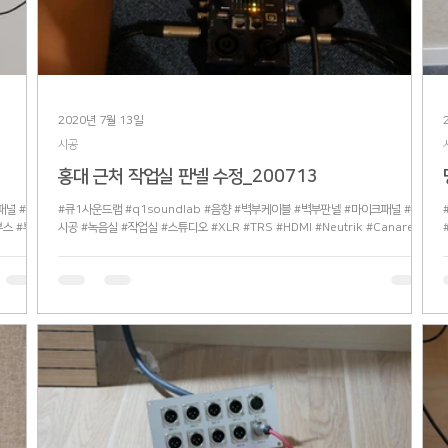
2020년 7월 13일
시공
홍대 근처 작업실 판넬 수정_200713
패널 #마이
#큐1사운드랩 #q1soundlab #음향 #벽부케이블 #벽부판넬 #마이크패널 #판넬
부스 #부스
시공 #녹음실 #작업실 #스튜디오 #XLR #TRS #HDMI #Neutrik #Canare