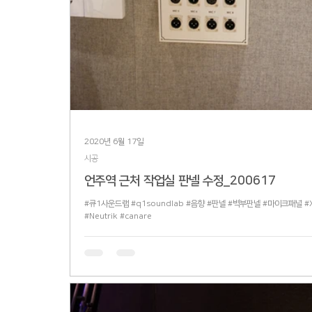
2020년 6월 17일
시공
언주역 근처 작업실 판넬 수정_200617
#큐1사운드랩 #q1soundlab #음향 #판넬 #벽부판넬 #마이크패널 #
#Neutrik #canare