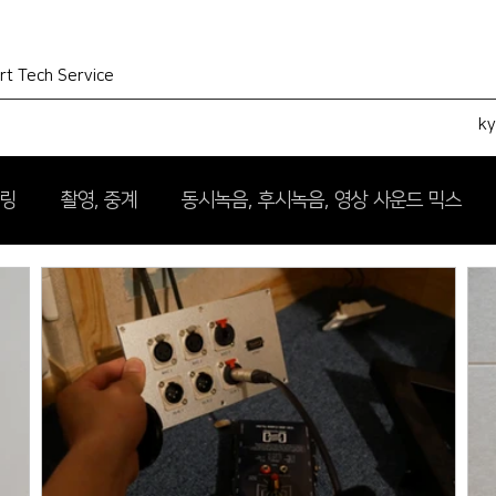
rt Tech Service
k
터링
촬영, 중계
동시녹음, 후시녹음, 영상 사운드 믹스