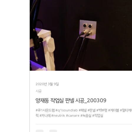
2020년 3월 9일
시공
양재동 작업실 판넬 시공_200309
#큐1사운드랩 #q1soundlab #패널 #판넬 #벽부형 #케이블 #멀티케
릭 #카나레 #neutrik #canare #녹음실 #작업실