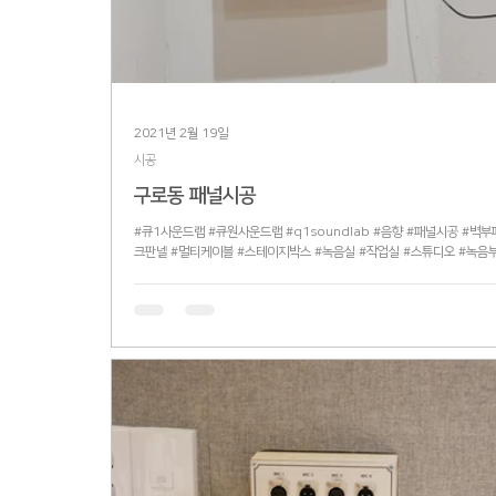
2021년 2월 19일
시공
구로동 패널시공
#큐1사운드랩 #큐원사운드랩 #q1soundlab #음향 #패널시공 #벽부
크판넬 #멀티케이블 #스테이지박스 #녹음실 #작업실 #스튜디오 #녹음
판넬 #XLR #Neutrik #Canare #뉴트릭 #카나레