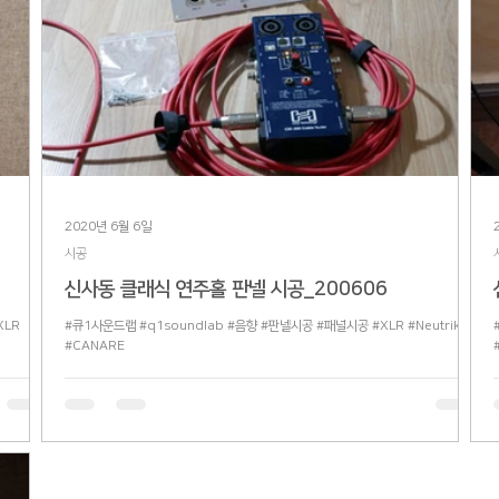
2020년 6월 6일
시공
신사동 클래식 연주홀 판넬 시공_200606
XLR
#큐1사운드랩 #q1soundlab #음향 #판넬시공 #패널시공 #XLR #Neutrik
#CANARE