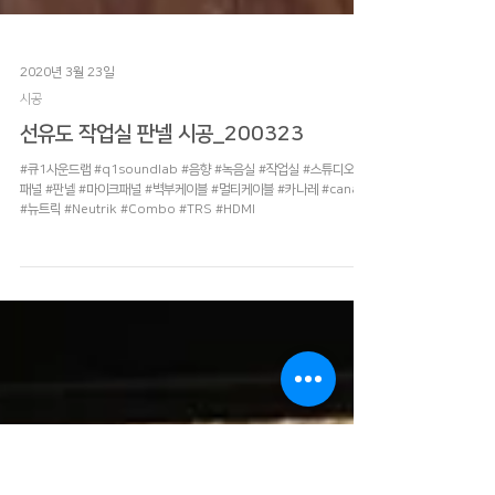
2020년 3월 23일
시공
선유도 작업실 판넬 시공_200323
#큐1사운드랩 #q1soundlab #음향 #녹음실 #작업실 #스튜디오 #
패널 #판넬 #마이크패널 #벽부케이블 #멀티케이블 #카나레 #canare
#뉴트릭 #Neutrik #Combo #TRS #HDMI