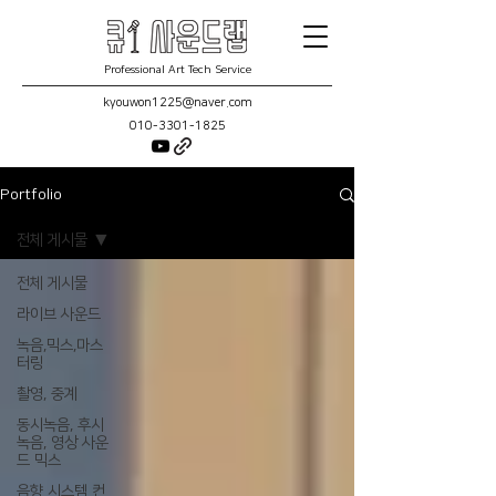
Professional Art Tech Service
kyouwon1225@naver.com
010-3301-1825
Portfolio
전체 게시물
전체 게시물
라이브 사운드
녹음,믹스,마스
터링
촬영, 중계
동시녹음, 후시
녹음, 영상 사운
드 믹스
음향 시스템 컨