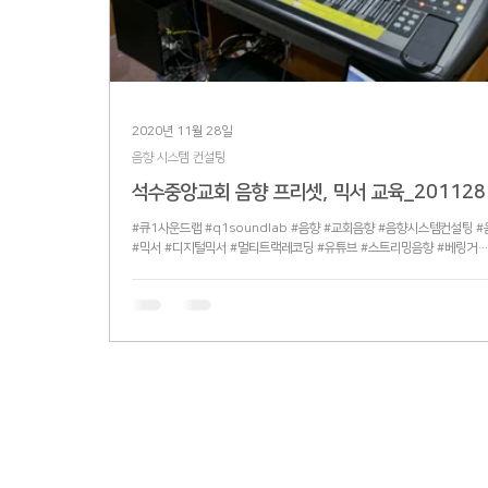
2020년 11월 28일
음향 시스템 컨설팅
석수중앙교회 음향 프리셋, 믹서 교육_201128
#큐1사운드랩 #q1soundlab #음향 #교회음향 #음향시스템컨설팅 
#믹서 #디지털믹서 #멀티트랙레코딩 #유튜브 #스트리밍음향 #베링거
#Behringer #X32