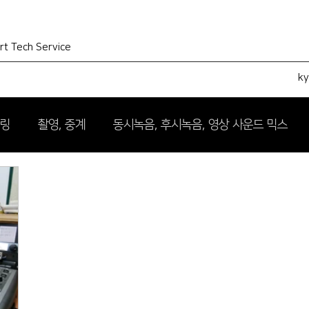
rt Tech Service
k
터링
촬영, 중계
동시녹음, 후시녹음, 영상 사운드 믹스