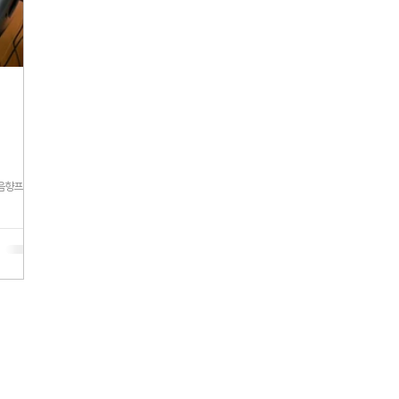
#음향프리셋