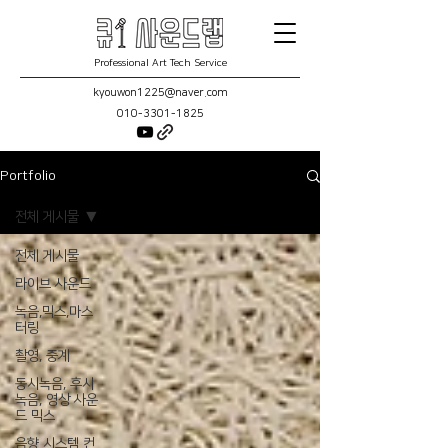
Professional Art Tech Service
kyouwon1225@naver.com
010-3301-1825
Portfolio
전체 게시물
전체 게시물
라이브 사운드
녹음,믹스,마스
터링
촬영, 중계
동시녹음, 후시
녹음, 영상 사운
드 믹스
음향 시스템 컨