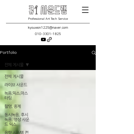
Professional Art Tech Service
kyouwon1225@naver.com
010-3301-1825
Portfolio
전체 게시물
전체 게시물
라이브 사운드
녹음,믹스,마스
터링
촬영, 중계
동시녹음, 후시
녹음, 영상 사운
드 믹스
음향 시스템 컨