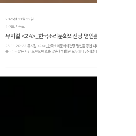
2025년 11월 22일
라이브 사운드
뮤지컬 <24>_한국소리문화의전당 명인홀
25.11.20~22 뮤지컬 <24>_한국소리문화의전당 명인홀 공연 다녀왔
습니다~ 짧은 시간 으쌰으쌰 호흡 맞춘 함께했던 모두에게 감사합니다!