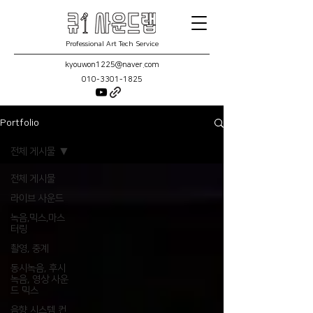
Professional Art Tech Service
kyouwon1225@naver.com
010-3301-1825
Portfolio
전체 게시물
전체 게시물
라이브 사운드
녹음,믹스,마스
터링
촬영, 중계
동시녹음, 후시
녹음, 영상 사운
드 믹스
음향 시스템 컨