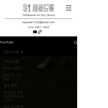
Professional Art Tech Service
kyouwon1225@naver.com
010-3301-1825
Portfolio
전체 게시물
전체 게시물
라이브 사운드
녹음,믹스,마스
터링
촬영, 중계
동시녹음, 후시
녹음, 영상 사운
드 믹스
음향 시스템 컨