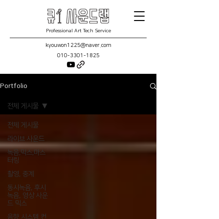
Professional Art Tech Service
kyouwon1225@naver.com
010-3301-1825
Portfolio
전체 게시물
전체 게시물
라이브 사운드
녹음,믹스,마스
터링
촬영, 중계
동시녹음, 후시
녹음, 영상 사운
드 믹스
음향 시스템 컨