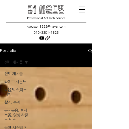
Professional Art Tech Service
kyouwon1225@naver.com
010-3301-1825
Portfolio
전체 게시물
전체 게시물
라이브 사운드
녹음,믹스,마스
터링
촬영, 중계
동시녹음, 후시
녹음, 영상 사운
드 믹스
음향 시스템 컨