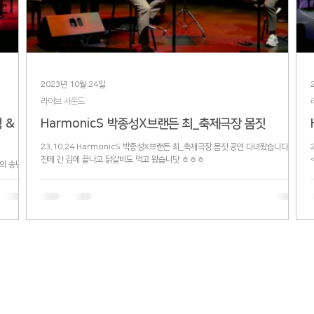
2023년 10월 24일
라이브 사운드
 & 브
HarmonicS 박종성X브랜든 최_축제극장 몸짓
23.10.24 HarmonicS 박종성X브랜든 최_축제극장 몸짓 공연 다녀왔습니다~ 춘
천에 간 김에 끝나고 닭갈비도 먹고 왔습니닷 ㅎㅎㅎ
최의 송년콘
는 공연이