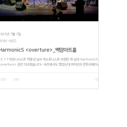
2023년 7월 7일
라이브 사운드
HarmonicS <overture>_백암아트홀
23.7.7 하모니시스트 박종성 님과 색소포니스트 브랜든 최 님의 HarmonicS
<overture> 공연 다녀왔습니다~ 속초에서도 했었는데 퍼커션과 콘트라베이스를
더해서 더 멋진 공연이 되었었습니다!! 요번에도 또 울어버렸는데 아무튼 더 많은...