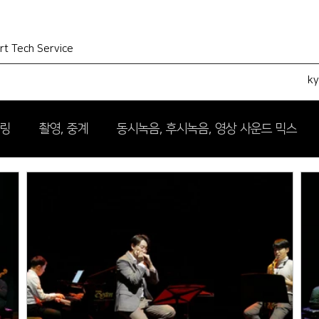
rt Tech Service
k
터링
촬영, 중계
동시녹음, 후시녹음, 영상 사운드 믹스