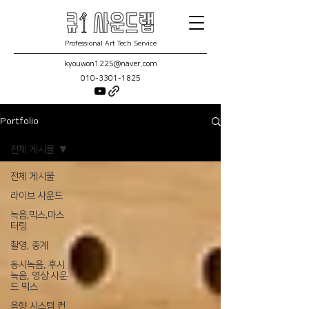
Professional Art Tech Service
kyouwon1225@naver.com
010-3301-1825
Portfolio
전체 게시물
전체 게시물
라이브 사운드
녹음,믹스,마스
터링
촬영, 중계
동시녹음, 후시
녹음, 영상 사운
드 믹스
음향 시스템 컨