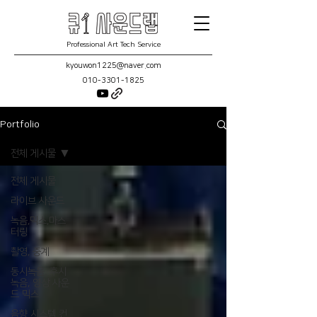
Professional Art Tech Service
kyouwon1225@naver.com
010-3301-1825
Portfolio
전체 게시물
전체 게시물
라이브 사운드
녹음,믹스,마스
터링
촬영, 중계
동시녹음, 후시
녹음, 영상 사운
드 믹스
음향 시스템 컨