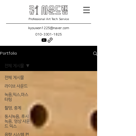
Professional Art Tech Service
kyouwon1225@naver.com
010-3301-1825
Portfolio
전체 게시물
전체 게시물
라이브 사운드
녹음,믹스,마스
터링
촬영, 중계
동시녹음, 후시
녹음, 영상 사운
드 믹스
음향 시스템 컨