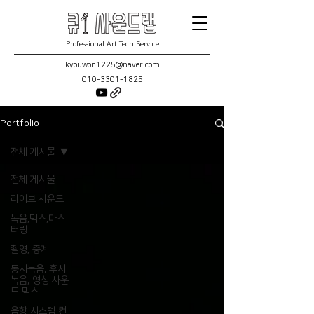
Professional Art Tech Service
kyouwon1225@naver.com
010-3301-1825
Portfolio
전체 게시물
전체 게시물
라이브 사운드
녹음,믹스,마스
터링
촬영, 중계
동시녹음, 후시
녹음, 영상 사운
드 믹스
음향 시스템 컨