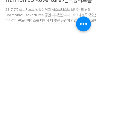
2023년 7월 7일
라이브 사운드
HarmonicS <overture>_백암아트홀
23.7.7 하모니시스트 박종성 님과 색소포니스트 브랜든 최 님의
HarmonicS <overture> 공연 다녀왔습니다~ 속초에서도 했었는데
퍼커션과 콘트라베이스를 더해서 더 멋진 공연이 되었었습니다!! 요번에
도 또 울어버렸는데 아무튼 더 많은...