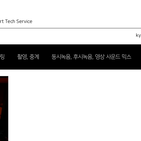
rt Tech Service
k
터링
촬영, 중계
동시녹음, 후시녹음, 영상 사운드 믹스