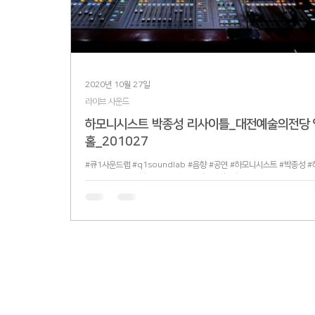
2020년 10월 27일
라이브 사운드
하모니시스트 박종성 리사이틀_대전예술의전당
홀_201027
#큐1사운드랩 #q1soundlab #음향 #공연 #하모니시스트 #박종성 #
피아니스트 #조영훈 #대전예술의전당 #앙상블홀 #야마하 #Yamaha #
#PM10