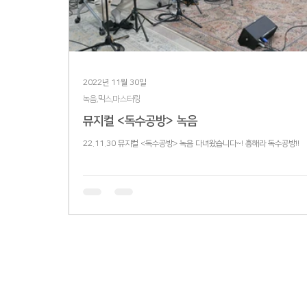
2022년 11월 30일
녹음,믹스,마스터링
뮤지컬 <독수공방> 녹음
22.11.30 뮤지컬 <독수공방> 녹음 다녀왔습니다~! 흥해라 독수공방!!