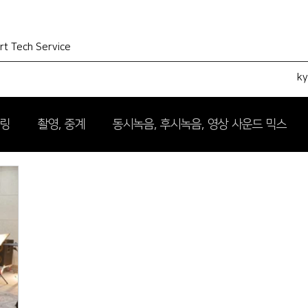
rt Tech Service
k
터링
촬영, 중계
동시녹음, 후시녹음, 영상 사운드 믹스