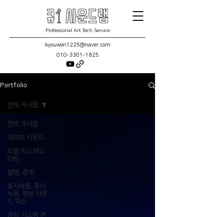
Professional Art Tech Service
kyouwon1225@naver.com
010-3301-1825
Portfolio
전체 게시물
전체 게시물
라이브 사운드
녹음,믹스,마스
터링
촬영, 중계
동시녹음, 후시
녹음, 영상 사운
드 믹스
음향 시스템 컨