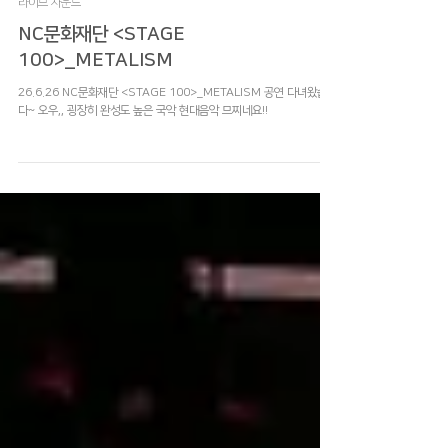
6월 26일
라이브 사운드
NC문화재단 <STAGE
100>_METALISM
26.6.26 NC문화재단 <STAGE 100>_METALISM 공연 다녀왔습니
다~ 오우,, 굉장히 완성도 높은 국악 현대음악 므찌네요!!