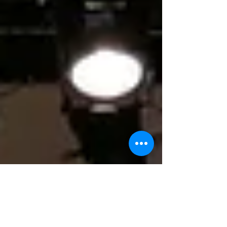
다~ 우리나라 샹송의 역사를 훑어보는 시간! 어후 음악도 기가 맥히네요!