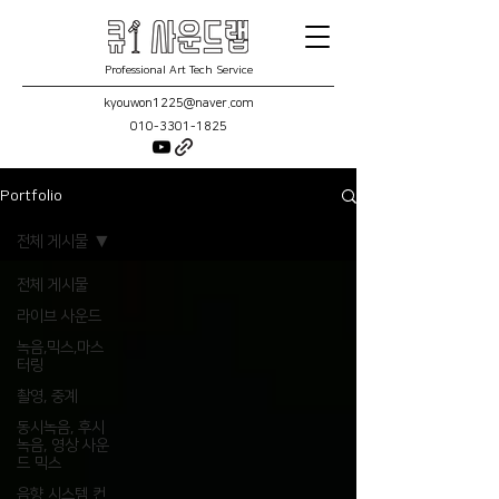
Professional Art Tech Service
kyouwon1225@naver.com
010-3301-1825
Portfolio
전체 게시물
전체 게시물
라이브 사운드
녹음,믹스,마스
터링
촬영, 중계
동시녹음, 후시
녹음, 영상 사운
드 믹스
음향 시스템 컨