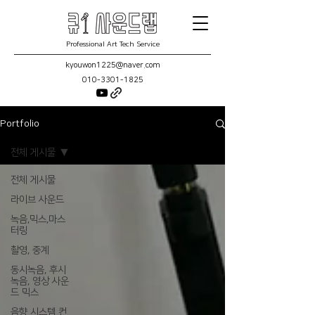
Professional Art Tech Service
kyouwon1225@naver.com
010-3301-1825
Portfolio
전체 게시물
전체 게시물
라이브 사운드
녹음,믹스,마스
터링
촬영, 중계
동시녹음, 후시
녹음, 영상 사운
드 믹스
음향 시스템 컨