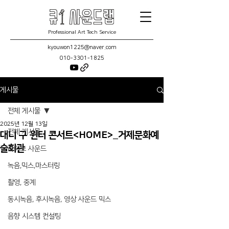
Professional Art Tech Service
kyouwon1225@naver.com
010-3301-1825
게시물
전체 게시물
2025년 12월 13일
전체 게시물
대니 구 윈터 콘서트<HOME>_거제문화예
술회관
라이브 사운드
녹음,믹스,마스터링
촬영, 중계
동시녹음, 후시녹음, 영상 사운드 믹스
음향 시스템 컨설팅