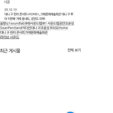
시공
25.12.13
대니 구 윈터 콘서트<HOME>_거제문화예술회관 대니 구 투
어 5번째! 거제 동네도, 공연도 므쪄!
음향
q1soundlab
큐원사운드랩
큐1 사운드랩
공연
조윤성
SeanPentland
석다연
대니 구
조윤성 트리오
Home
대니 구 윈터 콘서트
거제문화예술회관
라이브 사운드
전체 보기
최근 게시물