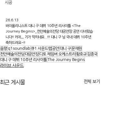
시공
26.6.13
바이올리니스트 대니 구 데뷔 10주년 리사이틀 <The 
Journey Begins>_천안예술의전당 대공연장 공연 다녀왔습
니다!! 키야,,, 기가 막히네요...!!! 대니 구 님 국내 데뷔 10주년 
축하드려요~!!
음향
q1soundlab
큐1 사운드랩
공연
대니 구
문재원
천안예술의전당
대공연장
디토 체임버 오케스트라
황호규
김종국
대니 구 데뷔 10주년 리사이틀
The Journey Begins
라이브 사운드
전체 보기
최근 게시물