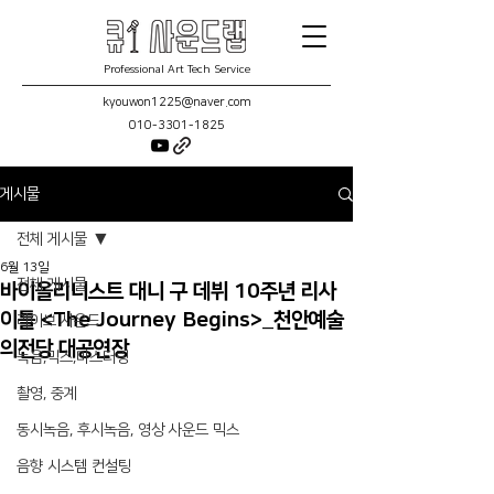
Professional Art Tech Service
kyouwon1225@naver.com
010-3301-1825
게시물
전체 게시물
6월 13일
전체 게시물
바이올리니스트 대니 구 데뷔 10주년 리사
이틀 <The Journey Begins>_천안예술
라이브 사운드
의전당 대공연장
녹음,믹스,마스터링
촬영, 중계
동시녹음, 후시녹음, 영상 사운드 믹스
음향 시스템 컨설팅