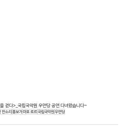
르, 소리의 길을 걷다>_국립국악원 우면당 공연 다녀왔습니다~
 판소리
흥보가
마포 로르
국립국악원
우면당