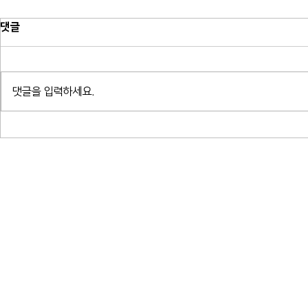
댓글
댓글을 입력하세요.
소프라노 박혜상 리사이틀 - 한국가
소프라노 박혜ᄉ
곡 연대기_예술의전당 콘서트홀
곡 연대기_ᄀ