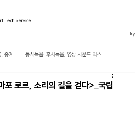
rt Tech Service
k
, 중계
동시녹음, 후시녹음, 영상 사운드 믹스
ᆫ <마포 로르, 소리의 길을 걷다>_국립