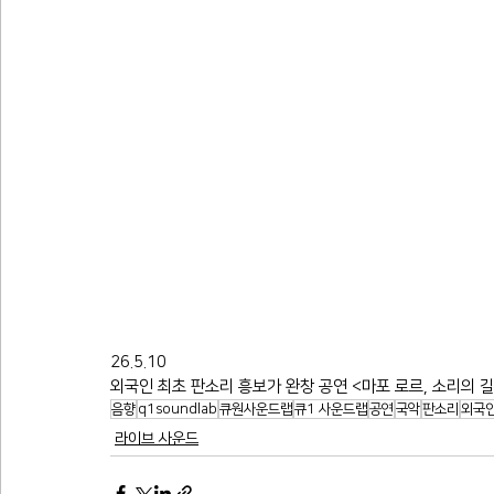
26.5.10
외국인 최초 판소리 흥보가 완창 공연 <마포 로
음향
q1soundlab
큐원사운드랩
큐1 사운드랩
공연
국악
판소리
외국인
라이브 사운드