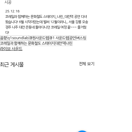
시공
25.12.18
코레일과 함께하는 문화철도 스테이지_나린_대전역 공연 다녀
왔습니다! 6월 시작이었는데 벌써 12월이라니,, 서울 강릉 오송 
경주 나주 대전 온동네 돌아다니던 코레일 여정 끝~~~ 즐거웠
다!
음향
q1soundlab
큐원사운드랩
큐1 사운드랩
공연
버스킹
코레일과 함께하는 문화철도 스테이지
대전역
나린
라이브 사운드
전체 보기
최근 게시물