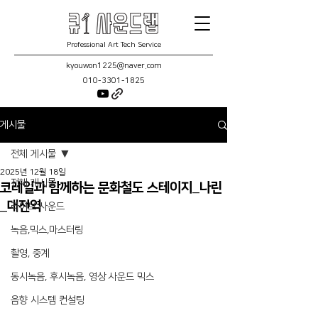
Professional Art Tech Service
kyouwon1225@naver.com
010-3301-1825
게시물
전체 게시물
2025년 12월 18일
전체 게시물
코레일과 함께하는 문화철도 스테이지_나린
_대전역
라이브 사운드
녹음,믹스,마스터링
촬영, 중계
동시녹음, 후시녹음, 영상 사운드 믹스
음향 시스템 컨설팅