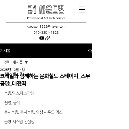
Professional Art Tech Service
kyouwon1225@naver.com
010-3301-1825
게시물
전체 게시물
2025년 12월 4일
전체 게시물
코레일과 함께하는 문화철도 스테이지_스무
공일_대전역
라이브 사운드
녹음,믹스,마스터링
촬영, 중계
동시녹음, 후시녹음, 영상 사운드 믹스
음향 시스템 컨설팅