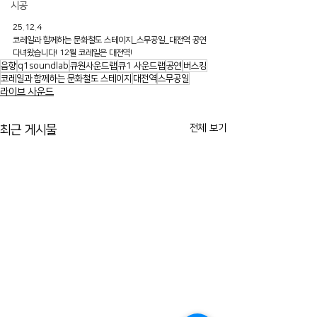
시공
25.12.4
코레일과 함께하는 문화철도 스테이지_스무공일_대전역 공연 
다녀왔습니다! 12월 코레일은 대전역!
음향
q1soundlab
큐원사운드랩
큐1 사운드랩
공연
버스킹
코레일과 함께하는 문화철도 스테이지
대전역
스무공일
라이브 사운드
전체 보기
최근 게시물