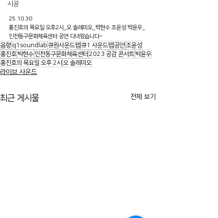
시공
25.10.30
홍진호의 목요일 오후2시_오 솔레미오_박현수 조윤성 박윤우_
인천동구문화체육센터 공연 다녀왔습니다~
음향
q1soundlab
큐원사운드랩
큐1 사운드랩
공연
조윤성
홍진호
박현수
인천동구문화체육센터
2023 공감 콘서트
박윤우
홍진호의 목요일 오후 2시
오 솔레미오
라이브 사운드
전체 보기
최근 게시물