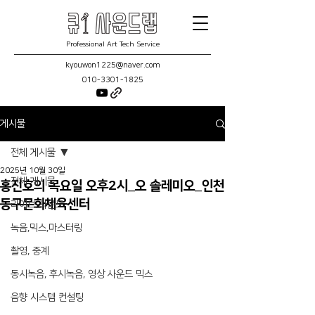
Professional Art Tech Service
kyouwon1225@naver.com
010-3301-1825
게시물
전체 게시물
2025년 10월 30일
전체 게시물
홍진호의 목요일 오후2시_오 솔레미오_인천
동구문화체육센터
라이브 사운드
녹음,믹스,마스터링
촬영, 중계
동시녹음, 후시녹음, 영상 사운드 믹스
음향 시스템 컨설팅