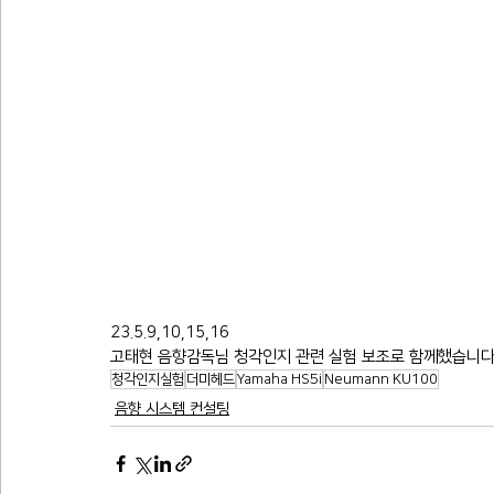
23.5.9,10,15,16
고태현 음향감독님 청각인지 관련 실험 보조로 함께했습니다
청각인지실험
더미헤드
Yamaha HS5i
Neumann KU100
음향 시스템 컨설팅