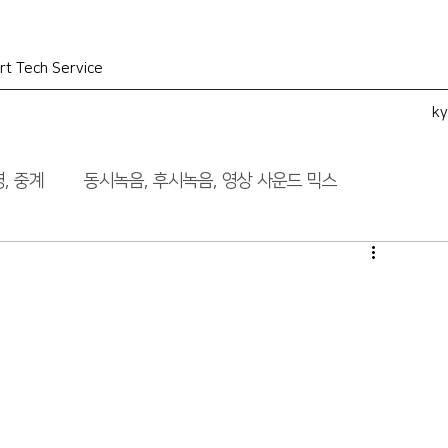
rt Tech Service
k
, 중계
동시녹음, 후시녹음, 영상 사운드 믹스
험