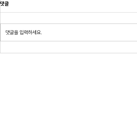
댓글
댓글을 입력하세요.
서경스퀘어 믹서 납품, 프리셋
성광교회 믹서,
리, 프리셋