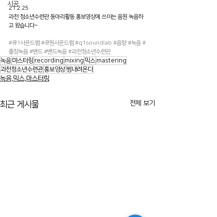
시공
21.2.25
과천 청소년수련관 동아리활동 홍보영상에 쓰이는 음원 녹음하
고 왔습니다~
#큐1사운드랩
#큐원사운드랩
#q1soundlab
#음향
#녹음
#
출장녹음
#밴드
#밴드녹음
#과천청소년수련관
녹음
마스터링
recording
mixing
믹스
mastering
과천청소년수련관
홍보영상
범내려온다
녹음,믹스,마스터링
전체 보기
최근 게시물