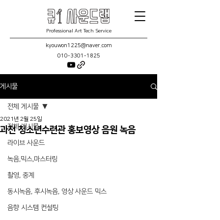
Professional Art Tech Service
kyouwon1225@naver.com
010-3301-1825
게시물
전체 게시물
2021년 2월 25일
전체 게시물
과천 청소년수련관 홍보영상 음원 녹음
라이브 사운드
녹음,믹스,마스터링
촬영, 중계
동시녹음, 후시녹음, 영상 사운드 믹스
음향 시스템 컨설팅