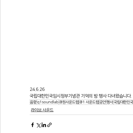
24.6.26
국립대한민국임시정부기념관 기억의 밤 행사 다녀왔습니다.
음향
q1soundlab
큐원사운드랩
큐1 사운드랩
공연
행사
국립대한민
라이브 사운드