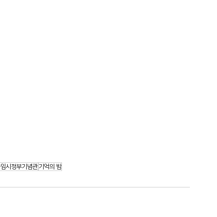
국임시정부기념관
기억의 밤