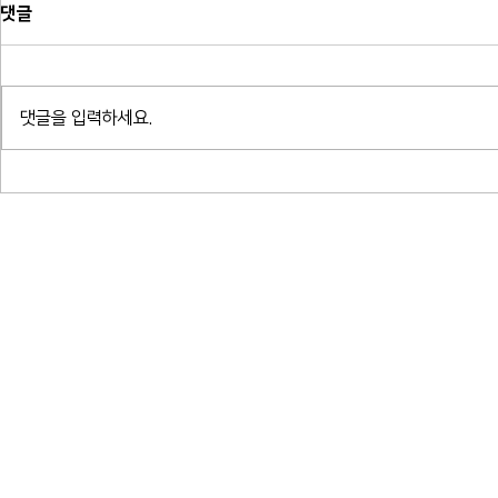
댓글
댓글을 입력하세요.
소프라노 박혜상 리사이틀 - 한국가
소프라노 박혜ᄉ
곡 연대기_예술의전당 콘서트홀
곡 연대기_ᄀ