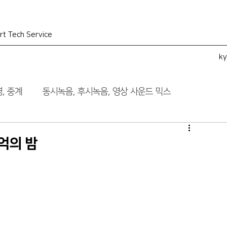
rt Tech Service
k
, 중계
동시녹음, 후시녹음, 영상 사운드 믹스
억의 밤