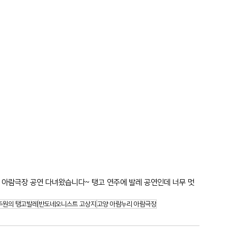
람누리 아람극장 공연 다녀왔습니다~ 탱고 연주에 발레 공연인데 너무 멋
주원의 탱고발레
반도네오니스트 고상지
고양 아람누리 아람극장