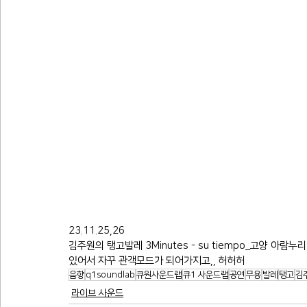
23.11.25,26
김주원의 탱고발레 3Minutes - su tiempo_고양 아
있어서 자꾸 관객모드가 되어가지고,, 허허허
음향
q1soundlab
큐원사운드랩
큐1 사운드랩
공연
무용
발레
탱고
김
라이브 사운드