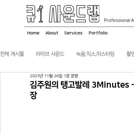
Professional A
Home
About
Services
Portfolio
전체 게시물
라이브 사운드
녹음,믹스,마스터링
촬영
2023년 11월 26일
1분 분량
음향 시스템 컨설팅
시공
김주원의 탱고발레 3Minutes 
장