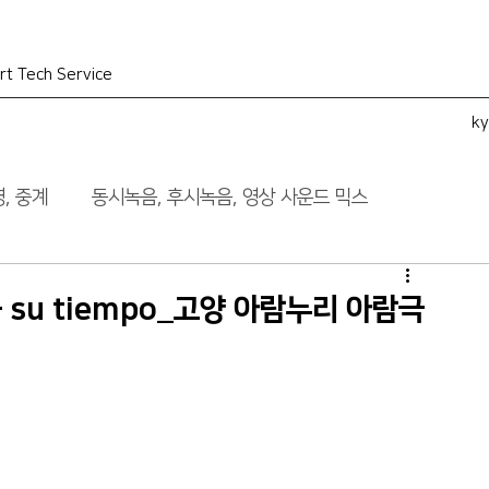
rt Tech Service
k
, 중계
동시녹음, 후시녹음, 영상 사운드 믹스
- su tiempo_고양 아람누리 아람극