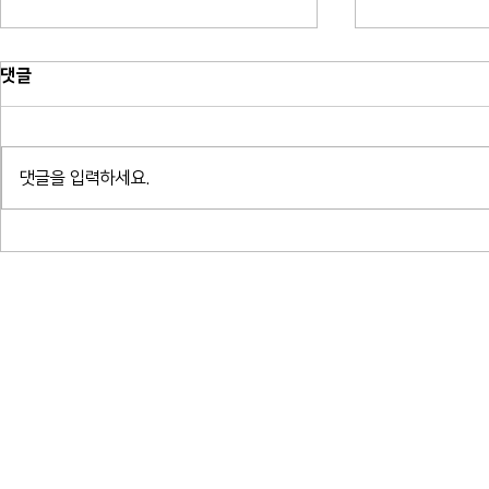
댓글
댓글을 입력하세요.
소프라노 박혜상 리사이틀 - 한국가
소프라노 박혜ᄉ
곡 연대기_예술의전당 콘서트홀
곡 연대기_ᄀ