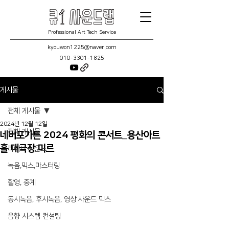
Professional Art Tech Service
kyouwon1225@naver.com
010-3301-1825
게시물
전체 게시물
2024년 12월 12일
전체 게시물
네버포가튼 2024 평화의 콘서트_용산아트
홀 대극장 미르
라이브 사운드
녹음,믹스,마스터링
촬영, 중계
동시녹음, 후시녹음, 영상 사운드 믹스
음향 시스템 컨설팅