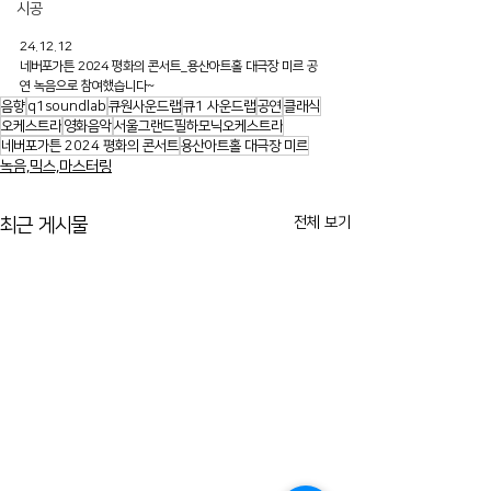
시공
24.12.12
네버포가튼 2024 평화의 콘서트_용산아트홀 대극장 미르 공
연 녹음으로 참여했습니다~
음향
q1soundlab
큐원사운드랩
큐1 사운드랩
공연
클래식
오케스트라
영화음악
서울그랜드필하모닉오케스트라
네버포가튼 2024 평화의 콘서트
용산아트홀 대극장 미르
녹음,믹스,마스터링
전체 보기
최근 게시물