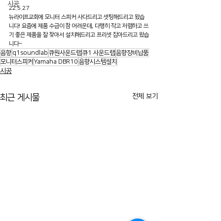
시공
22.5.27
뉴라이프교회에 모니터 스피커 사다드리고 셋팅해드리고 왔습
니다! 요즘에 제품 수급이 참 어려운데, 다행히 작고 저렴하고 쓰
기 좋은 제품을 잘 찾아서 설치해드리고 프리셋 잡아드리고 왔습
니다~
음향
q1soundlab
큐원사운드랩
큐1 사운드랩
음향장비납품
모니터스피커
Yamaha DBR10
음향시스템설치
시공
전체 보기
최근 게시물