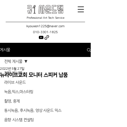
Professional Art Tech Service
kyouwon1225@naver.com
010-3301-1825
게시물
전체 게시물
2022년 5월 27일
전체 게시물
뉴라이프교회 모니터 스피커 납품
라이브 사운드
녹음,믹스,마스터링
촬영, 중계
동시녹음, 후시녹음, 영상 사운드 믹스
음향 시스템 컨설팅