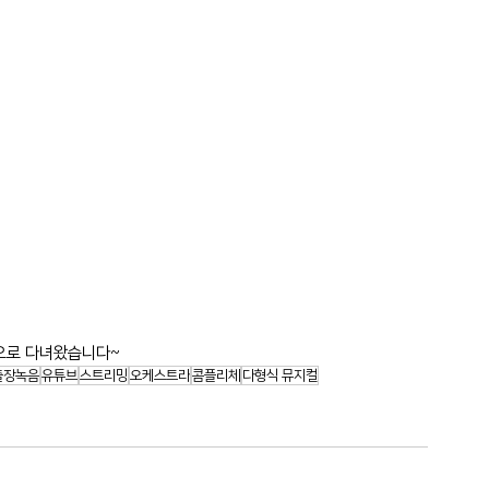
으로 다녀왔습니다~
출장녹음
유튜브
스트리밍
오케스트라
콤플리체
다형식 뮤지컬