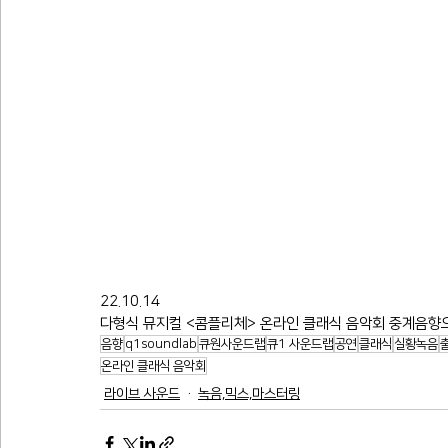
22.10.14
다형식 뮤지컬 <콤플리체> 온라인 클래식 음악회 중계음향
음향
q1soundlab
큐원사운드랩
큐1 사운드랩
공연
클래식
실황녹음
온라인 클래식 음악회
라이브 사운드
녹음,믹스,마스터링