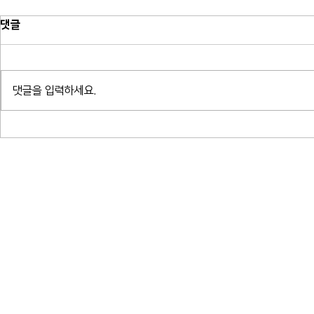
댓글
댓글을 입력하세요.
귀로 읽는 밤 - 알베르 카뮈 결혼,
소프라노 박혜ᄉ
여름 박지형
곡 연대기_ᄋ