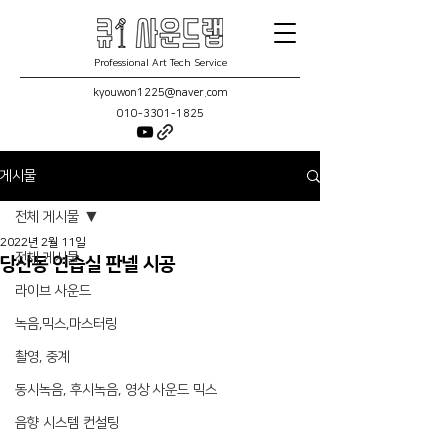
Professional Art Tech Service
kyouwon1225@naver.com
010-3301-1825
게시물
전체 게시물
2022년 2월 11일
전체 게시물
당산동 연습실 판넬 시공
라이브 사운드
녹음,믹스,마스터링
촬영, 중계
동시녹음, 후시녹음, 영상 사운드 믹스
음향 시스템 컨설팅