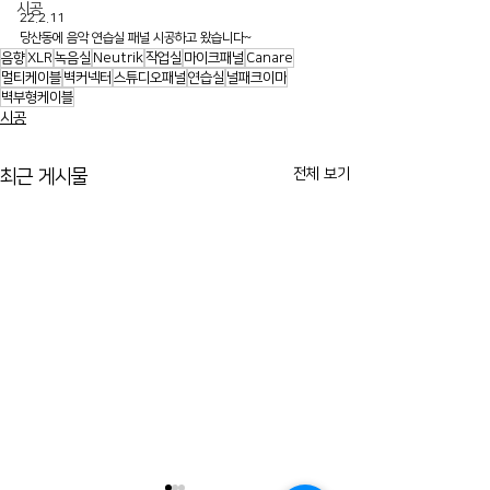
시공
22.2.11
당산동에 음악 연습실 패널 시공하고 왔습니다~
음향
XLR
녹음실
Neutrik
작업실
마이크패널
Canare
멀티케이블
벽커넥터
스튜디오패널
연습실
널패크이마
벽부형케이블
시공
전체 보기
최근 게시물