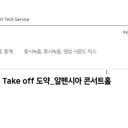
rt Tech Service
k
, 중계
동시녹음, 후시녹음, 영상 사운드 믹스
 Take off 도약_알펜시아 콘서트홀