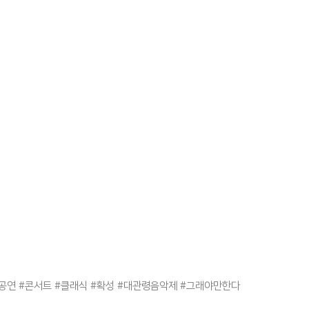
공연
#콘서트
#클래식
#확성
#대관령음악제
#그래야만한다