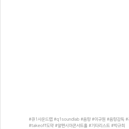
#큐1사운드랩
#q1soundlab
#음향
#이규원
#음향감독
#
#takeoff도약
#알펜시아콘서트홀
#기타리스트
#박규희