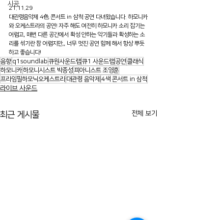
시공
21.11.29
대관령음악제 4色 콘서트 in 삼척 공연 다녀왔습니다. 하모니카
와 오케스트라의 공연! 자주 해도 여전히 하모니카 소리 잡기는 
어렵고, 매번 다른 공간에서 확성 안하는 악기들과 확성하는 소
리를 섞기란 참 어렵지만,, 너무 멋진 공연 함께 해서 항상 뿌듯
하고 좋습니다!
음향
q1soundlab
큐원사운드랩
큐1 사운드랩
공연
클래식
하모니카
하모니시스트 박종성
피아니스트 조영훈
프라임필하모닉오케스트라
대관령 음악제
4색 콘서트 in 삼척
라이브 사운드
전체 보기
최근 게시물