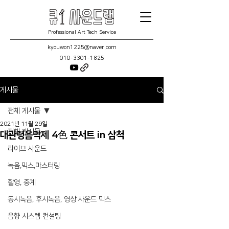
Professional Art Tech Service
kyouwon1225@naver.com
010-3301-1825
게시물
전체 게시물
2021년 11월 29일
전체 게시물
대관령음악제 4色 콘서트 in 삼척
라이브 사운드
녹음,믹스,마스터링
촬영, 중계
동시녹음, 후시녹음, 영상 사운드 믹스
음향 시스템 컨설팅