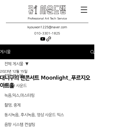
Professional Art Tech Service
kyouwon1225@naver.com
010-3301-1825
게시물
전체 게시물
2023년 12월 15일
전체 게시물
대니구의 팬콘서트 Moonlight_푸르지오
아트홀
라이브 사운드
녹음,믹스,마스터링
촬영, 중계
동시녹음, 후시녹음, 영상 사운드 믹스
음향 시스템 컨설팅