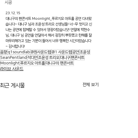
시공
23.12.15
대니구의 팬콘서트 Moonlight_푸르지오 아트홀 공연 다녀왔
습니다~ 대니구 님과 조윤성 트리오 선생님들! 너~무 멋지고 신
나는 공연에 함께할 수 있어서 영광이었습니닷! 연말에 박현수 
님, 대니구 님 공연을 연달아서 해서 굉장히 뿌듯했고 한해를 잘 
마무리해가고 있는 기분이 들어서 너무 행복한 시간이었습니다
~ 감사합니다!
음향
q1soundlab
큐원사운드랩
큐1 사운드랩
공연
조윤성
SeanPentland
석다연
조윤성 트리오
대니구
팬콘서트
Moonlight
푸르지오 아트홀
대니구의 팬콘서트
라이브 사운드
전체 보기
최근 게시물