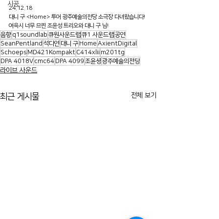
시공
24.12.18
대니 구 <Home> 투어 광주예술의전당 소극장 다녀왔습니다! 
여윽시 너무 므찐 조윤성 트리오와 대니 구 님!
음향
q1soundlab
큐원사운드랩
큐1 사운드랩
공연
SeanPentland
석다연
대니 구
Home
AxientDigital
Schoeps
MD421Kompakt
C414xlii
m201tg
DPA 4018V
cmc64
DPA 4099
조윤셩
광주예술의전당
라이브 사운드
전체 보기
최근 게시물