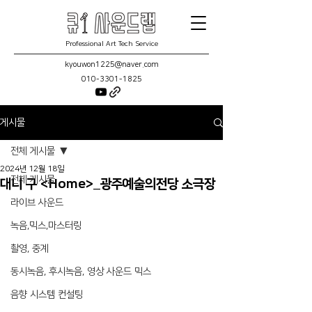
Professional Art Tech Service
kyouwon1225@naver.com
010-3301-1825
게시물
전체 게시물
2024년 12월 18일
전체 게시물
대니 구 <Home>_광주예술의전당 소극장
라이브 사운드
녹음,믹스,마스터링
촬영, 중계
동시녹음, 후시녹음, 영상 사운드 믹스
음향 시스템 컨설팅