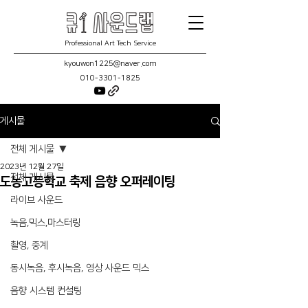
Professional Art Tech Service
kyouwon1225@naver.com
010-3301-1825
게시물
전체 게시물
2023년 12월 27일
전체 게시물
도농고등학교 축제 음향 오퍼레이팅
라이브 사운드
녹음,믹스,마스터링
촬영, 중계
동시녹음, 후시녹음, 영상 사운드 믹스
음향 시스템 컨설팅