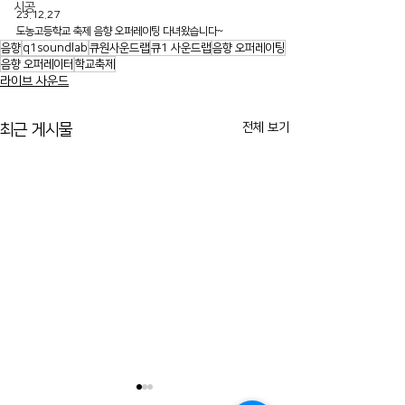
시공
23.12.27
도농고등학교 축제 음향 오퍼레이팅 다녀왔습니다~
음향
q1soundlab
큐원사운드랩
큐1 사운드랩
음향 오퍼레이팅
음향 오퍼레이터
학교축제
라이브 사운드
전체 보기
최근 게시물