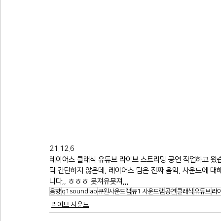
21.12.6
레이어스 클래식 유튜브 라이브 스트리밍 공연 작업하고 왔습
닥 간단하지 않은데, 레이어스 팀은 진짜 음악, 사운드에 
니다,, ㅎㅎㅎ 믓져유믓져,,,
음향
q1soundlab
큐원사운드랩
큐1 사운드랩
공연
클래식
유튜브
라
라이브 사운드