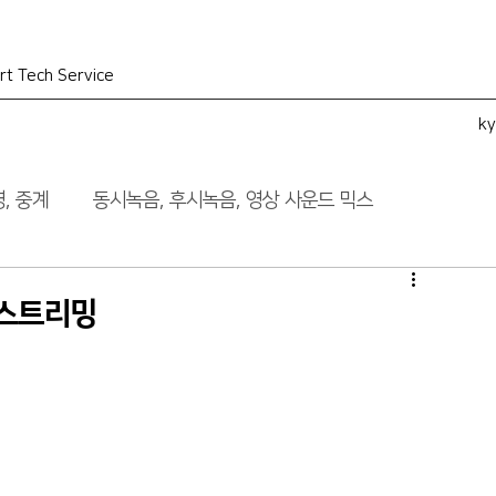
rt Tech Service
k
, 중계
동시녹음, 후시녹음, 영상 사운드 믹스
 스트리밍