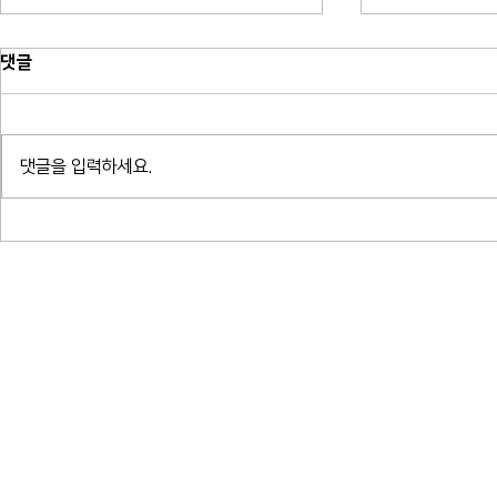
댓글
댓글을 입력하세요.
소프라노 박혜상 리사이틀 - 한국가
소프라노 박혜ᄉ
곡 연대기_예술의전당 콘서트홀
곡 연대기_ᄀ