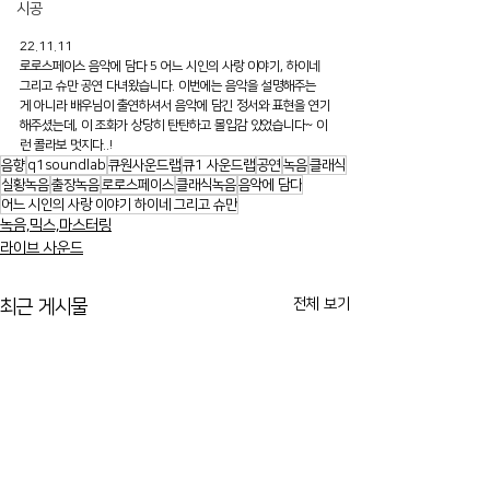
시공
22.11.11
로로스페이스 음악에 담다 5 어느 시인의 사랑 이야기, 하이네 
그리고 슈만 공연 다녀왔습니다. 이번에는 음악을 설명해주는 
게 아니라 배우님이 출연하셔서 음악에 담긴 정서와 표현을 연기
해주셨는데, 이 조화가 상당히 탄탄하고 몰입감 있었습니다~ 이
런 콜라보 멋지다..!
음향
q1soundlab
큐원사운드랩
큐1 사운드랩
공연
녹음
클래식
실황녹음
출장녹음
로로스페이스
클래식녹음
음악에 담다
어느 시인의 사랑 이야기 하이네 그리고 슈만
녹음,믹스,마스터링
라이브 사운드
전체 보기
최근 게시물