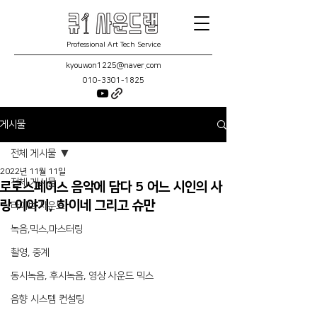
Professional Art Tech Service
kyouwon1225@naver.com
010-3301-1825
게시물
전체 게시물
2022년 11월 11일
전체 게시물
로로스페이스 음악에 담다 5 어느 시인의 사
랑 이야기, 하이네 그리고 슈만
라이브 사운드
녹음,믹스,마스터링
촬영, 중계
동시녹음, 후시녹음, 영상 사운드 믹스
음향 시스템 컨설팅