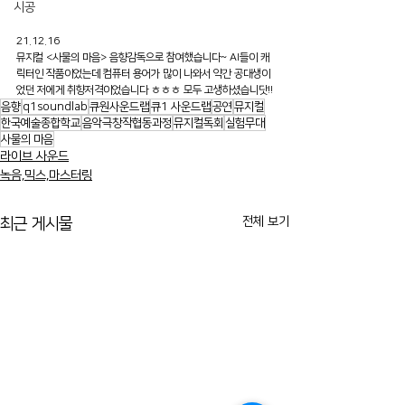
시공
21.12.16
뮤지컬 <사물의 마음> 음향감독으로 참여했습니다~ AI들이 캐
릭터인 작품이었는데 컴퓨터 용어가 많이 나와서 약간 공대생이
었던 저에게 취향저격이었습니다 ㅎㅎㅎ 모두 고생하셨습니닷!!
음향
q1soundlab
큐원사운드랩
큐1 사운드랩
공연
뮤지컬
한국예술종합학교
음악극창작협동과정
뮤지컬독회
실험무대
사물의 마음
라이브 사운드
녹음,믹스,마스터링
전체 보기
최근 게시물