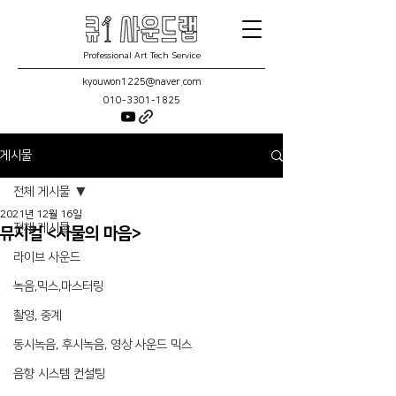
Professional Art Tech Service
kyouwon1225@naver.com
010-3301-1825
게시물
전체 게시물
2021년 12월 16일
전체 게시물
뮤지컬 <사물의 마음>
라이브 사운드
녹음,믹스,마스터링
촬영, 중계
동시녹음, 후시녹음, 영상 사운드 믹스
음향 시스템 컨설팅