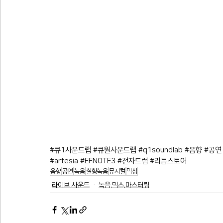
#큐1사운드랩
#큐원사운드랩
#q1soundlab
#음향
#공연
#artesia
#EFNOTE3
#전자드럼
#리듬스토어
음향
공연
녹음
실황녹음
뮤지컬
믹싱
라이브 사운드
녹음,믹스,마스터링