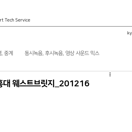
rt Tech Service
k
, 중계
동시녹음, 후시녹음, 영상 사운드 믹스
>_홍대 웨스트브릿지_201216