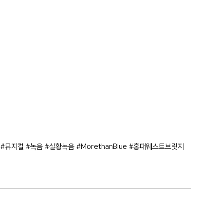
#뮤지컬
#녹음
#실황녹음
#MorethanBlue
#홍대웨스트브릿지