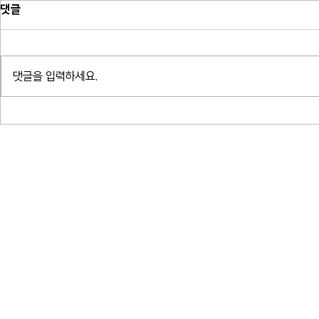
댓글
댓글을 입력하세요.
귀로 읽는 밤 - 알베르 카뮈 결혼,
소프라노 박혜ᄉ
여름 박지형
곡 연대기_ᄋ