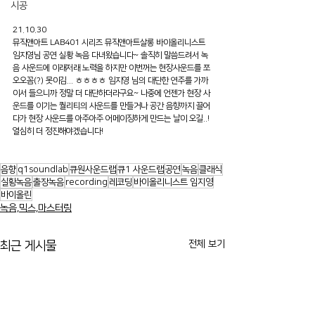
시공
21.10.30
뮤직앤아트 LAB401 시리즈 뮤직앤아트살롱 바이올리니스트 
임지영님 공연 실황 녹음 다녀왔습니다~ 솔직히 말씀드려서 녹
음 사운드에 이래저래 노력을 하지만 이번꺼는 현장사운드를 쪼
오오꼼(?) 못이김... ㅎㅎㅎㅎ 임지영 님의 대단한 연주를 가까
이서 들으니까 정말 더 대단하더라구요~ 나중에 언젠가 현장 사
운드를 이기는 퀄리티의 사운드를 만들거나 공간 음향까지 끌어
다가 현장 사운드를 아주아주 어메이징하게 만드는 날이 오길..! 
열심히 더 정진해야겠습니다!
음향
q1soundlab
큐원사운드랩
큐1 사운드랩
공연
녹음
클래식
실황녹음
출장녹음
recording
레코딩
바이올리니스트 임지영
바이올린
녹음,믹스,마스터링
전체 보기
최근 게시물