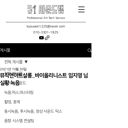
Professional Art Tech Service
kyouwon1225@naver.com
010-3301-1825
게시물
전체 게시물
2021년 10월 30일
전체 게시물
뮤직앤아트살롱_바이올리니스트 임지영 님
실황 녹음
라이브 사운드
녹음,믹스,마스터링
촬영, 중계
동시녹음, 후시녹음, 영상 사운드 믹스
음향 시스템 컨설팅