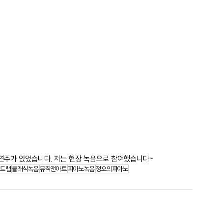
연주가 있었습니다. 저는 현장 녹음으로 참여했습니다~
운드랩
클래식녹음
뮤직앤아트
피아노녹음
정오의피아노