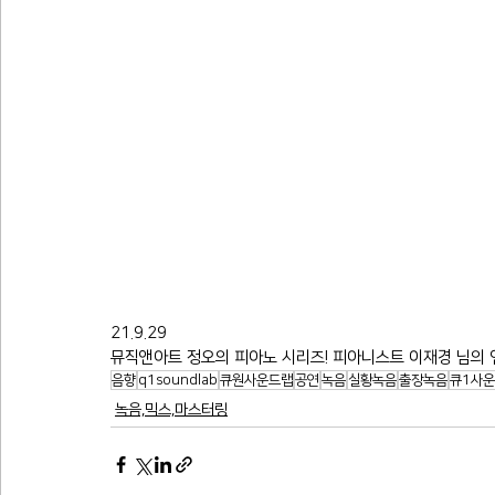
21.9.29
뮤직앤아트 정오의 피아노 시리즈! 피아니스트 이재경 님의 
음향
q1soundlab
큐원사운드랩
공연
녹음
실황녹음
출장녹음
큐1사
녹음,믹스,마스터링