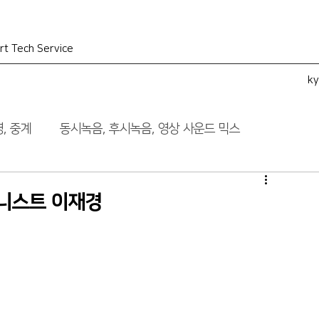
rt Tech Service
k
, 중계
동시녹음, 후시녹음, 영상 사운드 믹스
니스트 이재경