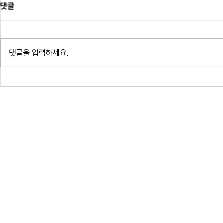
댓글
댓글을 입력하세요.
귀로 읽는 밤 - 알베르 카뮈 결혼,
귀로 읽는 밤
여름 박지형
프란츠 크사