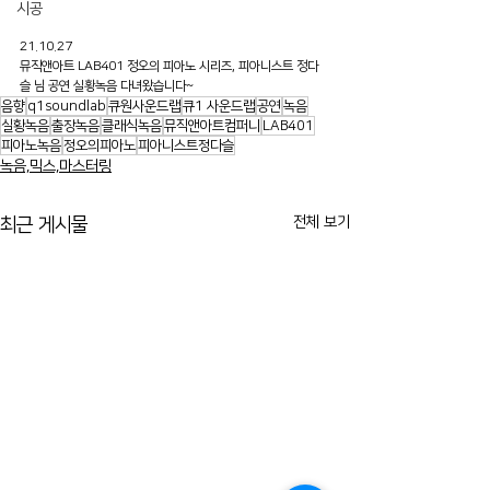
시공
21.10.27
뮤직앤아트 LAB401 정오의 피아노 시리즈, 피아니스트 정다
슬 님 공연 실황녹음 다녀왔습니다~
음향
q1soundlab
큐원사운드랩
큐1 사운드랩
공연
녹음
실황녹음
출장녹음
클래식녹음
뮤직앤아트컴퍼니
LAB401
피아노녹음
정오의피아노
피아니스트정다슬
녹음,믹스,마스터링
전체 보기
최근 게시물