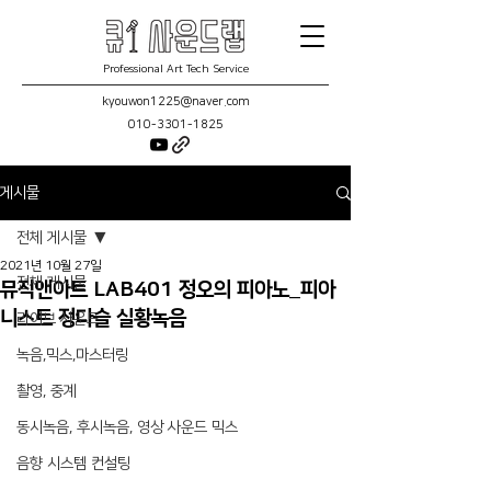
Professional Art Tech Service
kyouwon1225@naver.com
010-3301-1825
게시물
전체 게시물
2021년 10월 27일
전체 게시물
뮤직앤아트 LAB401 정오의 피아노_피아
니스트 정다슬 실황녹음
라이브 사운드
녹음,믹스,마스터링
촬영, 중계
동시녹음, 후시녹음, 영상 사운드 믹스
음향 시스템 컨설팅