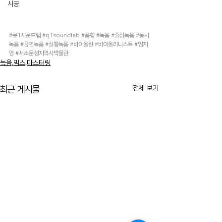
시공
#큐1사운드랩
#q1soundlab
#음향
#녹음
#출장녹음
#동시
녹음
#공연녹음
#실황녹음
#바이올린
#바이올리니스트
#임지
영
#서소문성지역사박물관
녹음,믹스,마스터링
전체 보기
최근 게시물