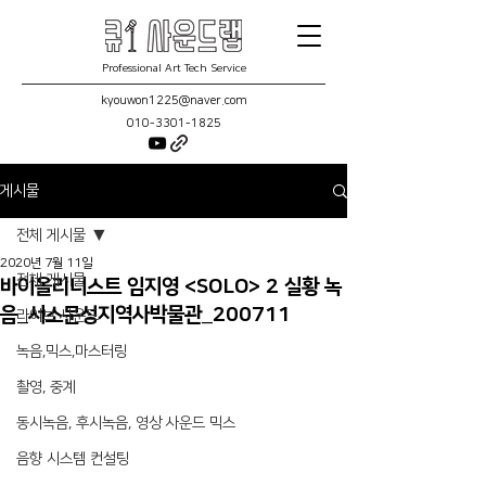
Professional Art Tech Service
kyouwon1225@naver.com
010-3301-1825
게시물
전체 게시물
2020년 7월 11일
전체 게시물
바이올리니스트 임지영 <SOLO> 2 실황 녹
음_서소문성지역사박물관_200711
라이브 사운드
녹음,믹스,마스터링
촬영, 중계
동시녹음, 후시녹음, 영상 사운드 믹스
음향 시스템 컨설팅