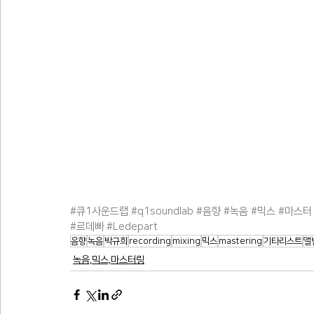
#큐1사운드랩
#q1soundlab
#음향
#녹음
#믹스
#마스터
#르데빠
#Ledepart
음향
녹음
박규희
recording
mixing
믹스
mastering
기타리스트
앨
녹음,믹스,마스터링