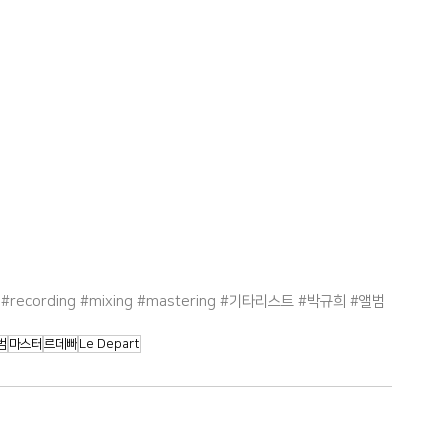
#recording
#mixing
#mastering
#기타리스트
#박규희
#앨범
범
마스터
르데빠
Le Depart