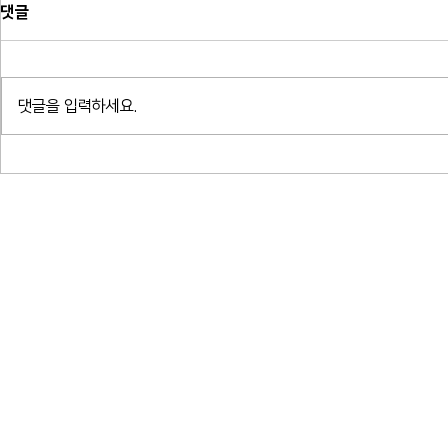
댓글
댓글을 입력하세요.
귀로 읽는 밤 - 알베르 카뮈 결혼,
귀로 읽는 밤
여름 박지형
프란츠 크사