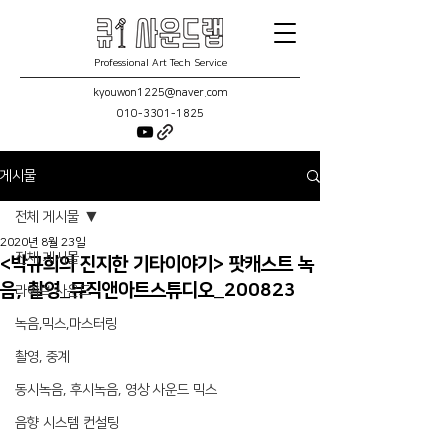
Professional Art Tech Service
kyouwon1225@naver.com
010-3301-1825
게시물
전체 게시물
2020년 8월 23일
전체 게시물
<박규희의 진지한 기타이야기> 팟캐스트 녹
음, 촬영_뮤직앤아트스튜디오_200823
라이브 사운드
녹음,믹스,마스터링
촬영, 중계
동시녹음, 후시녹음, 영상 사운드 믹스
음향 시스템 컨설팅