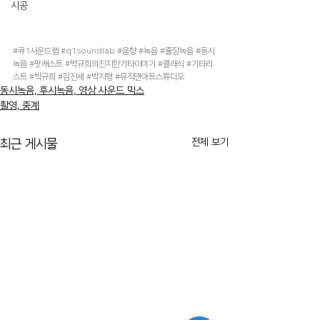
시공
#큐1사운드랩
#q1soundlab
#음향
#녹음
#출장녹음
#동시
녹음
#팟캐스트
#박규희의진지한기타이야기
#클래식
#기타리
스트
#박규희
#김진세
#박지형
#뮤직앤아트스튜디오
동시녹음, 후시녹음, 영상 사운드 믹스
촬영, 중계
전체 보기
최근 게시물